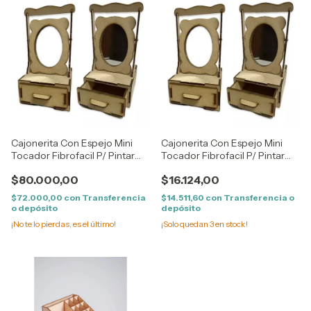
Cajonerita Con Espejo Mini
Cajonerita Con Espejo Mini
Tocador Fibrofacil P/ Pintar
Tocador Fibrofacil P/ Pintar
X10u
X2u
$80.000,00
$16.124,00
$72.000,00
con
Transferencia
$14.511,60
con
Transferencia o
o depósito
depósito
¡No te lo pierdas, es el último!
¡Solo quedan
3
en stock!