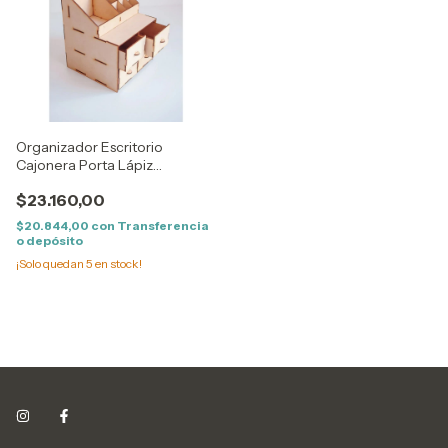
Organizador Escritorio
Cajonera Porta Lápiz
Fibrofacil
$23.160,00
$20.844,00
con
Transferencia
o depósito
¡Solo quedan
5
en stock!